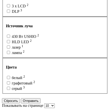
2
3 x LCD
3
DLP
Источник луча
2
430 Вт USHIO
2
HLD LED
1
лазер
2
лампа
Цвета
2
белый
2
графитовый
3
серый
Сбросить
Отправить
Показывать на странице