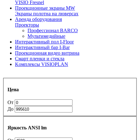
VISIO Fresnel
Проекционные экраны MW
Экраны полотна на люверсах
Аренда оборудования
Проекторы
Профессионал BARCO
Мультимедийные
Интерактивный пол I-Floor
Интерактивный бар I-Bar
Проекционная видео витрина
Смарт пленки и стекла
Kомплексы VISIOPLAN
Цена
От
До
Яркость ANSI lm