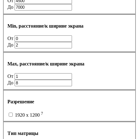
От
До
Min, расстояние/к ширине экрана
От
До
Max, расстояние/к ширине экрана
От
До
Разрешение
7
1920 x 1200
Тип матрицы