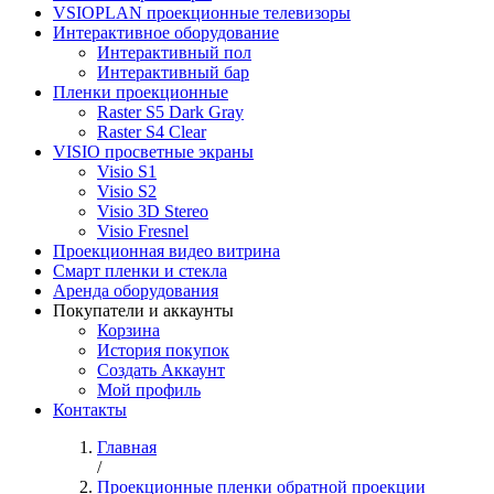
VSIOPLAN проекционные телевизоры
Интерактивное оборудование
Интерактивный пол
Интерактивный бар
Пленки проекционные
Raster S5 Dark Gray
Raster S4 Clear
VISIO просветные экраны
Visio S1
Visio S2
Visio 3D Stereo
Visio Fresnel
Проекционная видео витрина
Смарт пленки и стекла
Аренда оборудования
Покупатели и аккаунты
Корзина
История покупок
Создать Аккаунт
Мой профиль
Контакты
Главная
/
Проекционные пленки обратной проекции