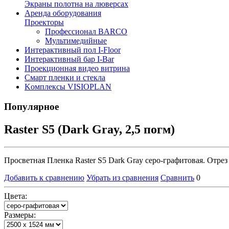
Экраны полотна на люверсах
Аренда оборудования
Проекторы
Профессионал BARCO
Мультимедийные
Интерактивный пол I-Floor
Интерактивный бар I-Bar
Проекционная видео витрина
Смарт пленки и стекла
Kомплексы VISIOPLAN
Популярное
Raster S5 (Dark Gray, 2,5 погм)
Просветная Пленка Raster S5 Dark Gray серо-графитовая. Отрез
Добавить к сравнению
Убрать из сравнения
Сравнить
0
Цвета:
Размеры: